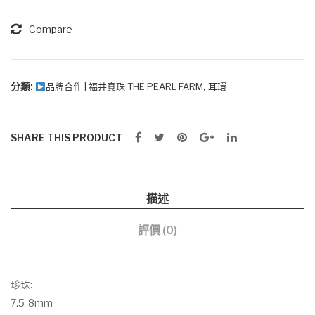
麗》-
環
石
日
Compare
耳
本
環
Akoya
珍
分類:
,
品牌合作 | 福井真珠 THE PEARL FARM
耳環
珠
14K
SHARE THIS PRODUCT
金
鑽
石
耳
描述
環
評價 (0)
數
量
珍珠:
7.5-8mm