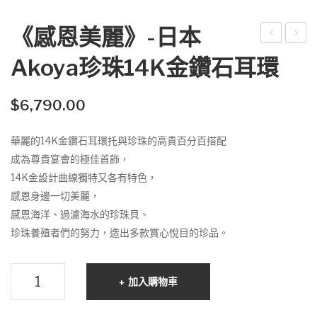
《感恩美麗》-日本
感
感
Akoya珍珠14K金鑽石耳環
恩
恩
美
美
$
6,790.00
麗
麗
》-
》-
華麗的14K金鑽石耳環托與珍珠的高貴百分百搭配
日
日
成為尊貴宴會的極佳首飾，
本
本
14K金設計曲線獨特又各有特色，
Ako
Ako
感恩身邊一切美麗，
ya
ya
感恩海洋、過濾海水的珍珠貝、
珍
珍
珍珠養殖者們的努力，造出多款賞心悅目的珍品。
珠
珠
14
14
《感
加入購物車
K金
K金
恩
美
耳
鑽