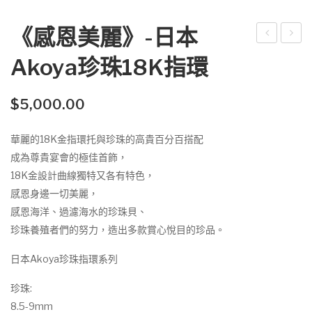
《感恩美麗》-日本
您
感
Akoya珍珠18K指環
「
恩
雙
美
$
5,000.00
」
麗
對
》-
華麗的18K金指環托與珍珠的高貴百分百搭配
‧
日
成為尊貴宴會的極佳首飾，
Ako
本
18K金設計曲線獨特又各有特色，
ya
Ako
感恩身邊一切美麗，
雙
ya
感恩海洋、過濾海水的珍珠貝、
珍
珍
珍珠養殖者們的努力，造出多款賞心悅目的珍品。
珠
珠
日本Akoya珍珠指環系列
銀
18
戒
K指
珍珠:
指
環
8.5-9mm