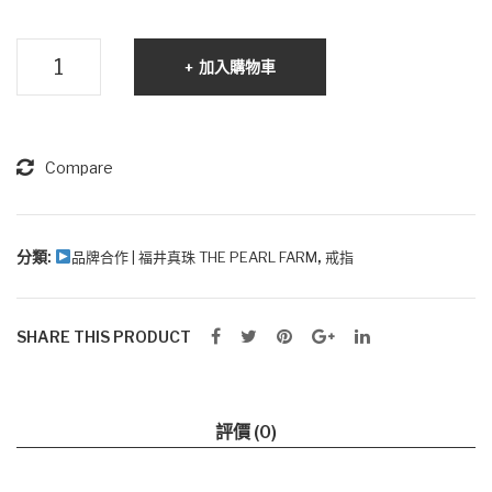
《感
加入購物車
恩
美
麗》-
日
Compare
本
Akoya
珍
分類:
,
品牌合作 | 福井真珠 THE PEARL FARM
戒指
珠
18K
SHARE THIS PRODUCT
指
環
數
量
評價 (0)