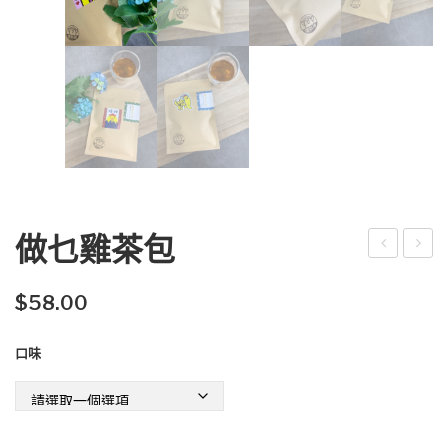
做乜雞茶包
意
乜
卡
雞
$
58.00
貼
口味
紙