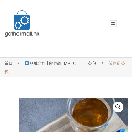
首頁
品牌合作 | 做乜雞 JMKFC
茶包
做乜雞茶
包