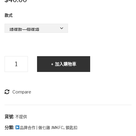
環
萬
款式
保
用
布
方
袋B
巾
款
做
加入購物車
乜
雞
鎖
匙
Compare
扣
數
量
貨號:
不提供
分類:
,
品牌合作 | 做乜雞 JMKFC
鎖匙扣