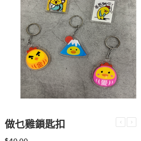
做乜雞鎖匙扣
乜
乜
雞
雞
$
40.00