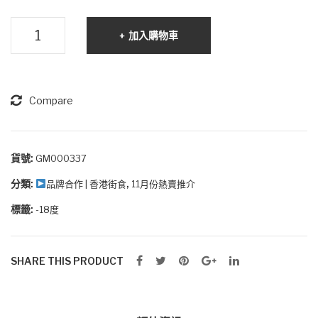
原
加入購物車
味
急
凍
格
Compare
仔
餅
數
貨號:
GM000337
量
分類:
,
品牌合作 | 香港街食
11月份熱賣推介
標籤:
-18度
SHARE THIS PRODUCT