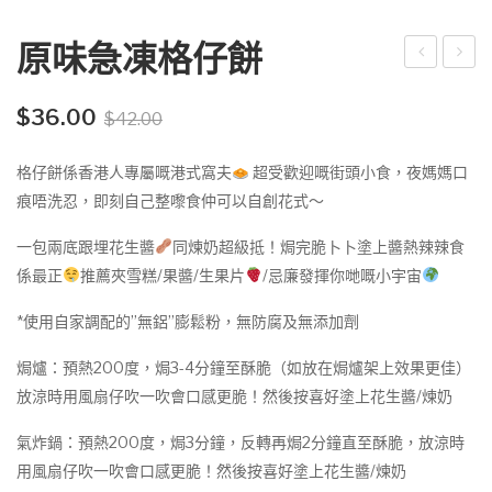
原味急凍格仔餅
味
古
Original
Current
急
力
$
36.00
$
42.00
price
price
凍
急
was:
is:
格仔餅係香港人專屬嘅港式窩夫
超受歡迎嘅街頭小食，夜媽媽口
雞
凍
$42.00.
$36.00.
痕唔洗忍，即刻自己整嚟食仲可以自創花式～
蛋
雞
仔
蛋
一包兩底跟埋花生醬
同煉奶超級抵！焗完脆卜卜塗上醬熱辣辣食
仔
係最正
推薦夾雪糕/果醬/生果片
/忌廉發揮你哋嘅小宇宙
*使用自家調配的”無鋁”膨鬆粉，無防腐及無添加劑
焗爐：預熱200度，焗3-4分鐘至酥脆（如放在焗爐架上效果更佳）
放涼時用風扇仔吹一吹會口感更脆！然後按喜好塗上花生醬/煉奶
氣炸鍋：預熱200度，焗3分鐘，反轉再焗2分鐘直至酥脆，放涼時
用風扇仔吹一吹會口感更脆！然後按喜好塗上花生醬/煉奶