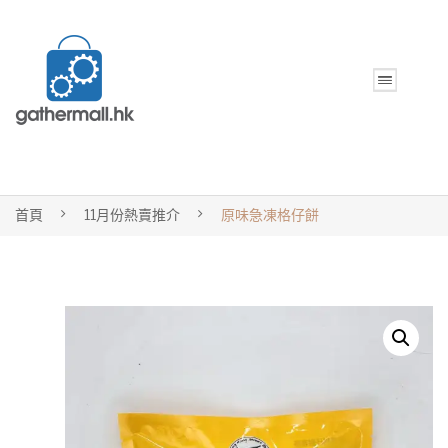
首頁
11月份熱賣推介
原味急凍格仔餅