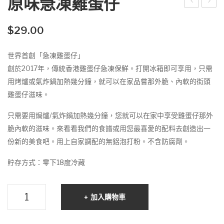
原味急凍雞蛋仔
WS
味
–
急
$
29.00
Sto
凍
世界首創「急凍雞蛋仔」
rylin
格
創於2017年，傳統香港雞蛋仔急凍保鮮。打開冰箱即可享用，只需
e 沉
仔
用烤爐或氣炸鍋加熱幾分鐘，就可以在家品嘗那外脆、內軟的街頭
浸
餅
雞蛋仔滋味。
式
故
只需要用焗爐/氣炸鍋加熱幾分鐘，您就可以在家中享受雞蛋仔那外
事
脆內軟的滋味。來看看我們的食譜或用您最喜愛的配料去創造出一
體
份新的美食吧。用上自家調配的無鋁泡打粉。不含防腐劑。
驗
貯存方式：零下18度冷藏
遊
戲
原
(試
加入購物車
味
玩
急