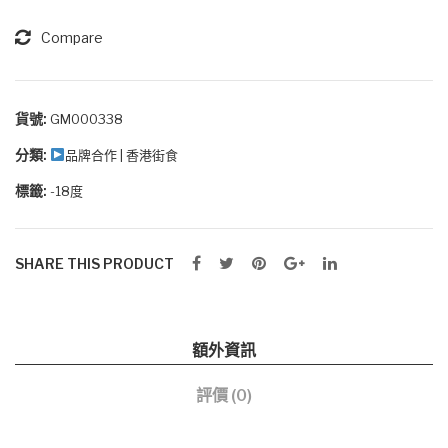
優
凍
惠)
雞
Compare
蛋
仔
數
貨號:
GM000338
量
分類:
品牌合作 | 香港街食
標籤:
-18度
SHARE THIS PRODUCT
額外資訊
評價 (0)