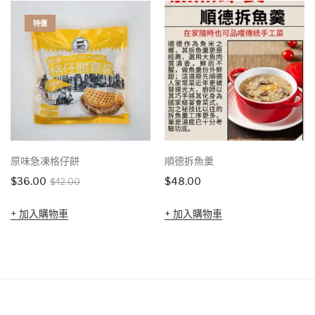
特價
原味急凍格仔餅
順德拆魚羹
Original
Current
$
36.00
$
48.00
$
42.00
price
price
加入購物車
加入購物車
was:
is:
$42.00.
$36.00.