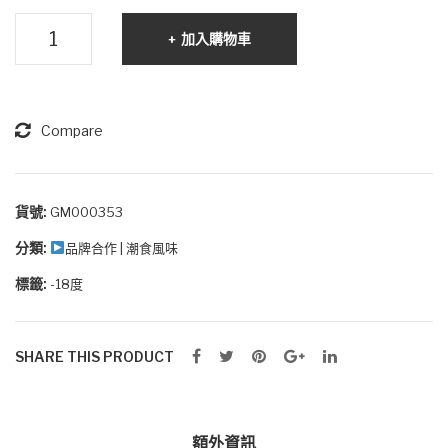
(布
古
加入購物車
面/
法
淺
黑
灰
麻
色)
油
Compare
雞
湯
數
貨號:
GM000353
量
分類:
品牌合作 | 潮食風味
標籤:
-18度
SHARE THIS PRODUCT
額外資訊