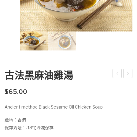
古法黑麻油雞湯
eno
ON
x 幽
E
$
65.00
靈
Ancient method Black Sesame Oil Chicken Soup
Mk-
2 電
產地：香港
競
保存方法：-18℃冷凍保存
椅