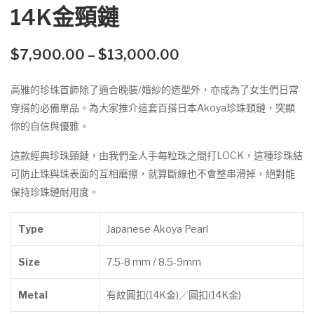
亮
港
14K金頸鏈
彗
Ako
星
ya
Price
$
7,900.00
–
$
13,000.00
吊
雙
range:
咀
珍
$7,900.00
高雅的珍珠首飾除了適合晚裝/婚紗的造型外，亦成為了女生們日常
銀
珠
through
穿搭的必備單品。為大家推介這套百搭日本Akoya珍珠頸鏈，突顯
$13,000.00
頸
頸
你的自信與優雅。
鏈
鏈 |
這款經典珍珠頸鏈，由我們全人手每粒珠之間打LOCK，這種珍珠結
可
可防止珠與珠表面的互相磨擦，就算斷線也不會整串滑掉，絕對能
調
保持珍珠鏈耐用度。
節
變
Type
Japanese Akoya Pearl
款
Size
7.5-8 mm / 8.5-9mm
Metal
有紋圓扣(14K金)／圓扣(14K金)