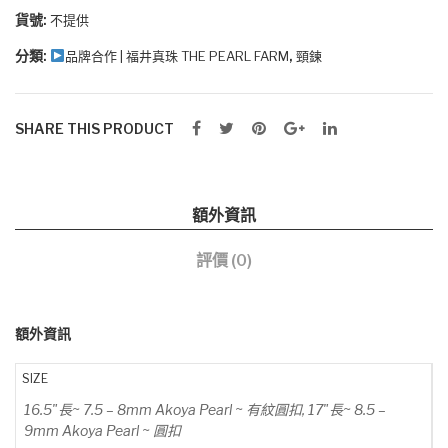
14K
貨號:
不提供
金
分類:
,
品牌合作 | 福井真珠 THE PEARL FARM
頸鍊
頸
鏈
數
SHARE THIS PRODUCT
量
額外資訊
評價 (0)
額外資訊
SIZE
16.5"長~ 7.5 – 8mm Akoya Pearl ~ 有紋圓扣, 17"長~ 8.5 –
9mm Akoya Pearl ~ 圓扣