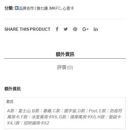
分類:
,
品牌合作 | 做乜雞 JMKFC
心意卡
SHARE THIS PRODUCT
額外資訊
評價 (0)
額外資訊
款式
A款：富士山, B款：春雞, C款：圓宇宙, D款：Post, E款：防疫符
萬用卡, F款：冰室萬用卡X6, G款：達摩萬用卡X6, H款：聖誕卡
X4, I款：招財貓用卡X2