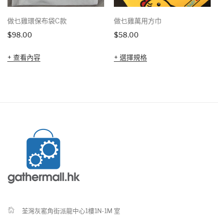
做乜雞環保布袋C款
做乜雞萬用方巾
$
98.00
$
58.00
查看內容
選擇規格
荃灣灰窰角街派龍中心1樓1N-1M 室