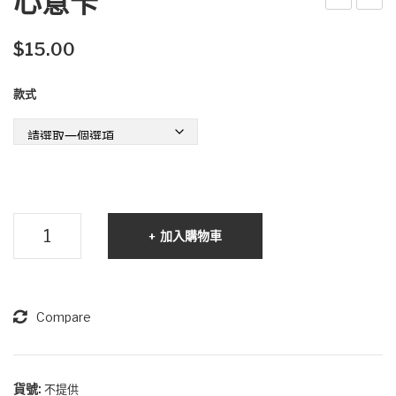
心意卡
章
乜
NF
雞
$
15.00
T 圓
茶
款式
宇
包
宙
系
列
心
加入購物車
意
卡
數
量
Compare
貨號:
不提供