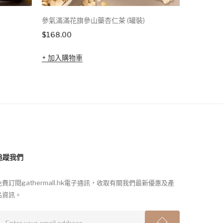
參氣滿滿花旗參山藥杏仁茶 (罐裝)
參氣滿滿花
$
168.00
$
182.00
加入購物車
加入購
追蹤我們
免費訂閱gathermall.hk電子通訊，收取有關我們最新優惠及產
品資訊。