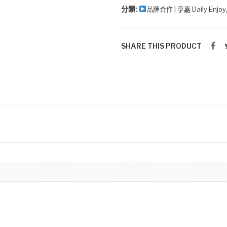
籽
分類:
品牌合作 | 享嘉 Daily Enjoy
粉
(罐
裝)
SHARE THIS PRODUCT
數
量