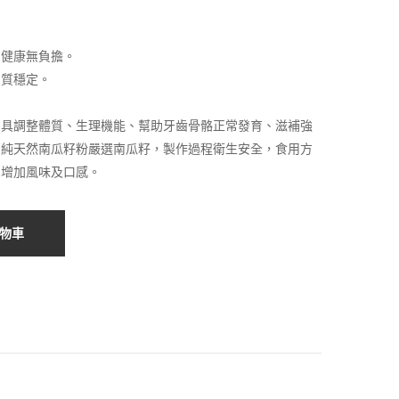
咖
花
啡
旗
，健康無負擔。
杏
參
品質穩定。
仁
山
茶
藥
用具調整體質、生理機能、幫助牙齒骨骼正常發育、滋補強
(盒
杏
嘉純天然南瓜籽粉嚴選南瓜籽，製作過程衛生安全，食用方
裝)
仁
，增加風味及口感。
茶
(罐
物車
裝)