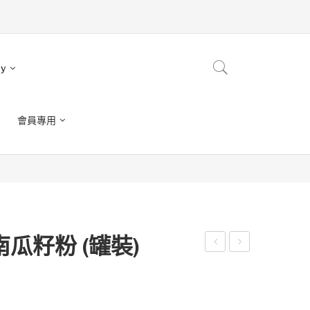
ry
會員專用
瓜籽粉 (罐裝)
福
氣
滿
滿
滿
滿