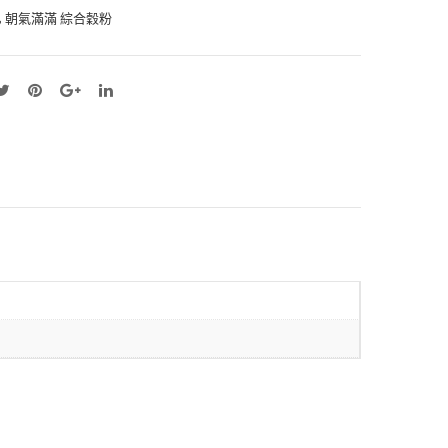
,
朝氣滿滿 綜合穀粉