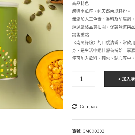
商品特色
嚴選南瓜籽，純天然南瓜籽粉。
無添加人工色素、香料及防腐劑
經過嚴格品質把關，保證味道與
銷售重點
《南瓜籽粉》的口感清香，常飲
身，是生活中絕佳營養補給，享
便可加入飲料、麵包、點心等中
朝
加入購
氣
滿
滿
活
Compare
力
南
瓜
貨號:
GM000332