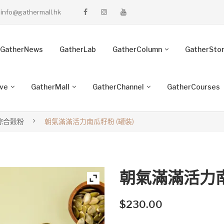
info@gathermall.hk
GatherNews
GatherLab
GatherColumn
GatherSto
ive
GatherMall
GatherChannel
GatherCourses
綜合穀粉
朝氣滿滿活力南瓜籽粉 (罐裝)
朝氣滿滿活力南
$
230.00