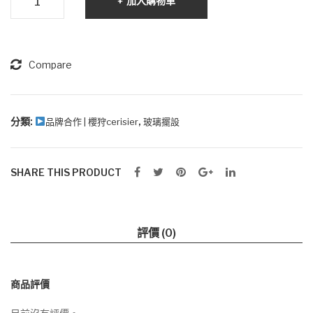
加入購物車
生
石
盅
花
擺
玻
設
璃
Compare
(配
球
香
數
薰
量
分類:
,
品牌合作 | 櫻狩cerisier
玻璃擺設
精
油)
SHARE THIS PRODUCT
評價 (0)
商品評價