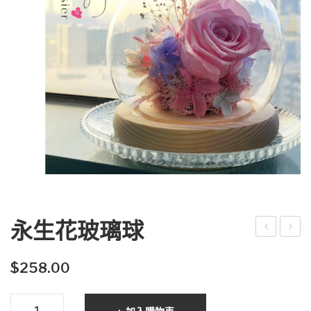
永生花玻璃球
生
生
花
花
$
258.00
擴
玻
永
香
璃