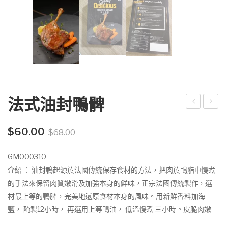
法式油封鴨髀
餐
德
Original
Current
神
拆
$
60.00
$
68.00
price
price
器
魚
was:
is:
GM000310
麻
羹
$68.00.
$60.00.
介紹 ： 油封鴨起源於法國傳統保存食材的方法，把肉於鴨脂中慢煮
辣
的手法來保留肉質嫩滑及加強本身的鮮味，正宗法國傳統製作，選
臭
材最上等的鴨脾，完美地還原食材本身的風味。用新鮮香料加海
豆
鹽， 醃製12小時， 再選用上等鴨油， 低溫慢煮 三小時。皮脆肉嫩
腐