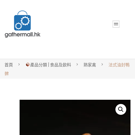
首頁
產品分類 | 食品及飲料
熟家禽
法式油封鴨
髀