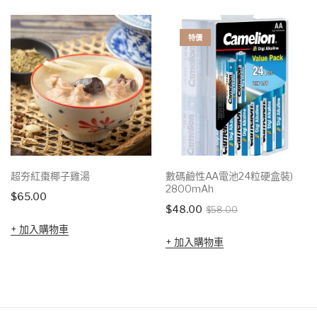
特價
超夯紅棗椰子雞湯
數碼鹼性AA電池24粒硬盒裝)
2800mAh
$
65.00
Original
Current
$
48.00
$
58.00
price
price
加入購物車
加入購物車
was:
is:
$58.00.
$48.00.