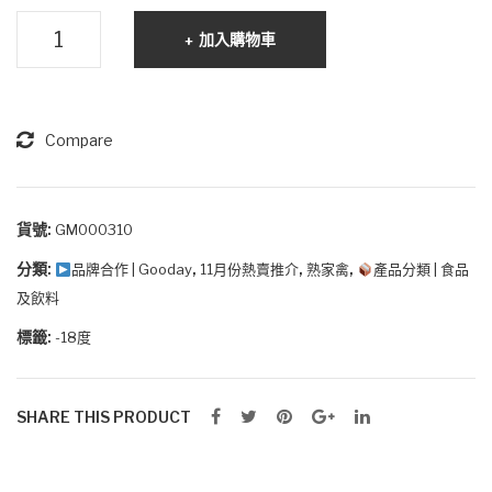
法
加入購物車
式
油
封
鴨
Compare
髀
數
量
貨號:
GM000310
分類:
,
,
,
品牌合作 | Gooday
11月份熱賣推介
熟家禽
產品分類 | 食品
及飲料
標籤:
-18度
SHARE THIS PRODUCT