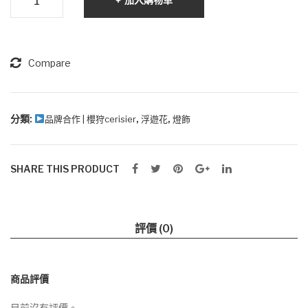
遊
花
夜
燈
Compare
(包
LED
燈
分類:
,
,
品牌合作 | 櫻狩cerisier
浮遊花
燈飾
座)
數
SHARE THIS PRODUCT
量
評價 (0)
商品評價
目前沒有評價。