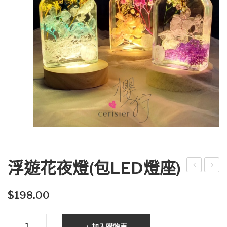
浮遊花夜燈(包LED燈座)
扇
泡
浮
$
198.00
遊
浮
花
加入購物車