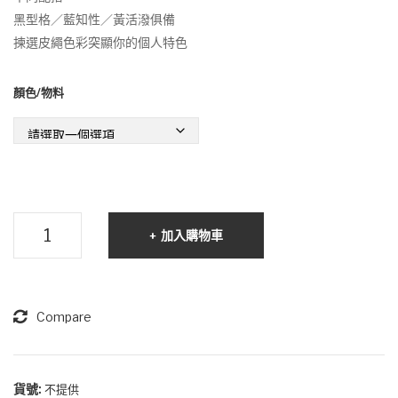
列
士
黑型格／藍知性／黃活潑俱備
皮
系
揀選皮繩色彩突顯你的個人特色
繩
列-
珍
大
顏色/物料
珠
溪
首
地
飾
黑
珍
珠-
雙
獨
加入購物車
一
珠
無
手
二‧
環
皮
Compare
繩
珍
珠
貨號:
不提供