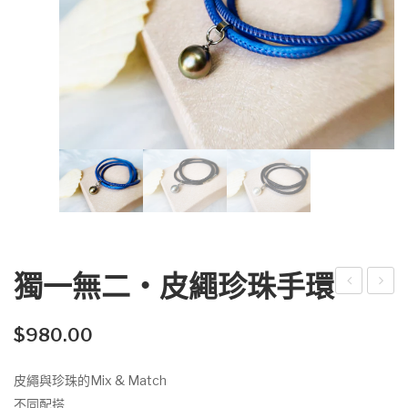
獨一無二‧皮繩珍珠手環
lane
earl
t慧
NOI
$
980.00
星
R
皮繩與珍珠的Mix & Match
系
男
不同配搭