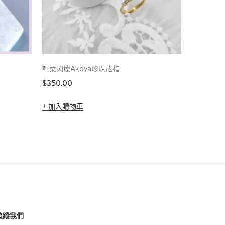
輕柔閃爍Akoya珍珠戒指
《感恩美麗
環
$
350.00
$
6,270.0
加入購物車
加入購
追蹤我們