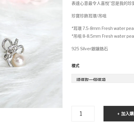
$
表達心意最令人喜悅”您是我的珍寶
t
珍寶珍飾耳環/吊咀
$
*耳環 7.5-8mm Fresh water pear
*吊咀 8-8.5mm Fresh water pea
925 Silver銀鑲鋯石
樣式
珍
加入購
寶
珍
飾