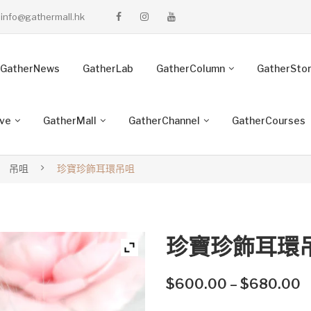
info@gathermall.hk
GatherNews
GatherLab
GatherColumn
GatherSto
ive
GatherMall
GatherChannel
GatherCourses
吊咀
珍寶珍飾耳環吊咀
珍寶珍飾耳環
P
$
600.00
–
$
680.00
r