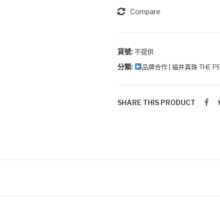
耳
Compare
環
吊
咀
貨號:
不提供
數
分類:
品牌合作 | 福井真珠 THE PE
量
SHARE THIS PRODUCT