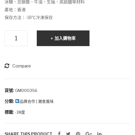
冰糖、豆瓣醬、牛油、生抽、高筋麵等材料
紅
產地：香港
茶
保存方法：-18℃冷凍保存
掛
耳
紅
加入購物車
濾
燒
包
牛
（6
肉
克 x
麵
Compare
8
數
包
量
）
貨號:
GM000356
分類:
品牌合作 | 潮食風味
標籤:
-18度
SHARE THIS PRODUCT