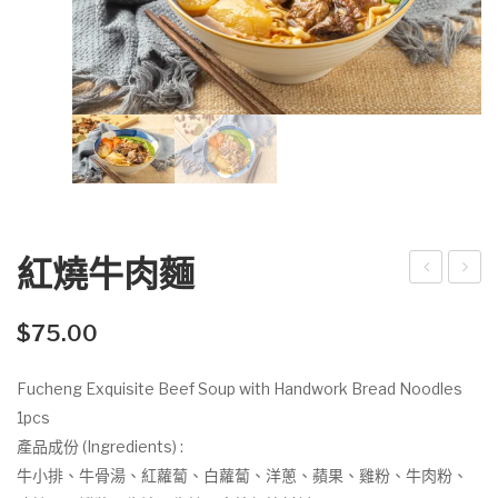
紅燒牛肉麵
ON
港
E
情
$
75.00
Pre
懷
Fucheng Exquisite Beef Soup with Handwork Bread Noodles
miu
港
1pcs
m
式
產品成份 (Ingredients) :
西
牛小排、牛骨湯、紅蘿蔔、白蘿蔔、洋蔥、蘋果、雞粉、牛肉粉、
冷