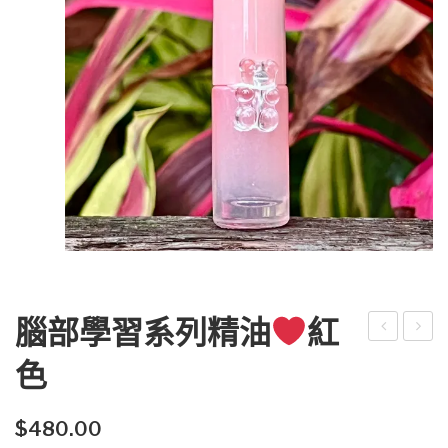
腦部學習系列精油
紅
部
部
色
學
學
習
習
$
480.00
系
系