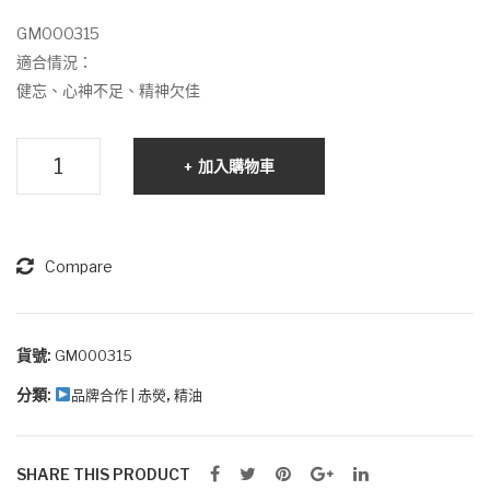
列
列
GM000315
精
精
適合情況：
油
油
健忘、心神不足、精神欠佳
綠
黃
腦
加入購物車
色
色
部
學
習
系
Compare
列
精
油
貨號:
GM000315
分類:
,
品牌合作 | 赤熒
精油
紅
色
數
SHARE THIS PRODUCT