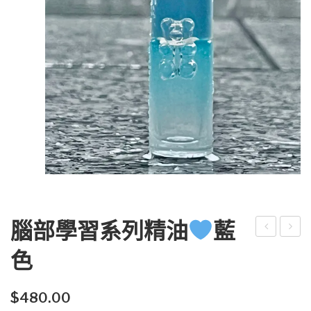
腦部學習系列精油
藍
部
運
色
學
貴
習
人
$
480.00
系
噴