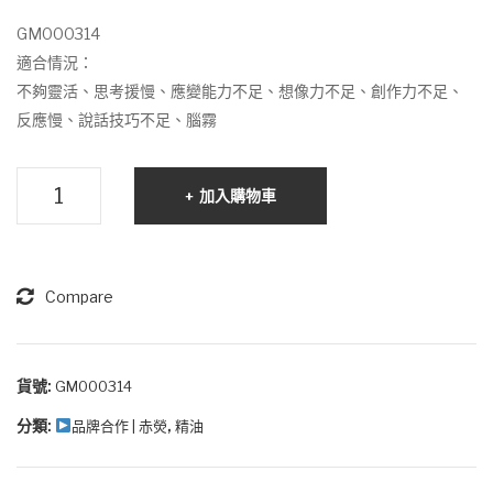
列
霧
GM000314
精
適合情況：
油
不夠靈活、思考援慢、應變能力不足、想像力不足、創作力不足、
反應慢、說話技巧不足、腦霧
白
色
腦
加入購物車
部
學
習
系
Compare
列
精
油
貨號:
GM000314
分類:
,
品牌合作 | 赤熒
精油
藍
色