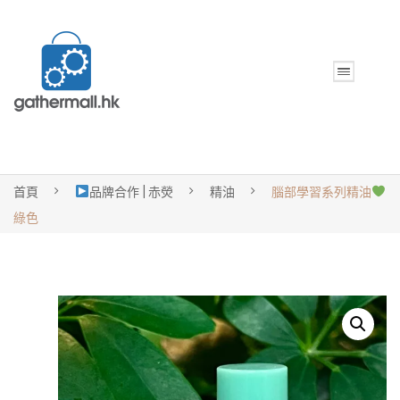
首頁
品牌合作 | 赤熒
精油
腦部學習系列精油
綠色