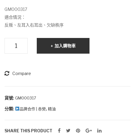
素
列
GM000317
蠶
精
適合情況：
絲
油
反叛、左耳入右耳出、欠缺秩序
面
膜
紅
腦
加入購物車
色
部
學
習
系
Compare
列
精
油
貨號:
GM000317
分類:
,
品牌合作 | 赤熒
精油
綠
色
數
SHARE THIS PRODUCT