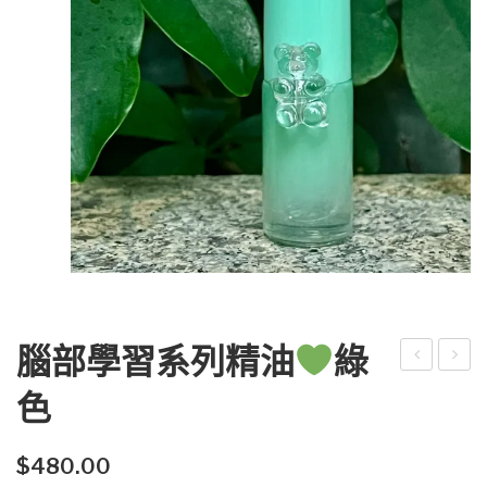
腦部學習系列精油
綠
ET
部
色
BE
學
葉
習
$
480.00
綠
系