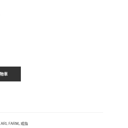
港
麗
Ako
》-
指
ya
日
珍
本
珠
Ako
指
ya
環
珍
(兩
珠
款)
18
物車
K指
環
,
ARL FARM
戒指