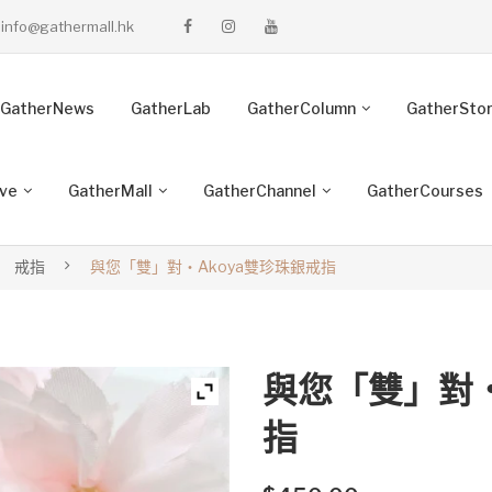
info@gathermall.hk
GatherNews
GatherLab
GatherColumn
GatherSto
ive
GatherMall
GatherChannel
GatherCourses
戒指
與您「雙」對‧Akoya雙珍珠銀戒指
與您「雙」對‧
指