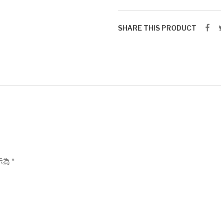
銀
戒
SHARE THIS PRODUCT
指
數
量
示為
*