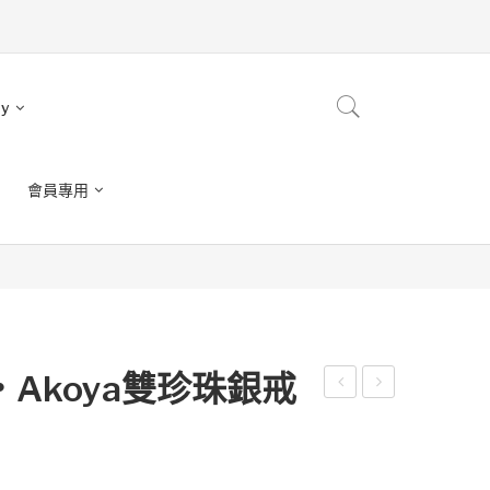
ry
會員專用
Akoya雙珍珠銀戒
奢
感
感
恩
香
美