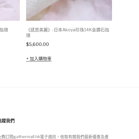
K指環
《感恩美麗》-日本Akoya珍珠14K金鑽石指
《感恩美麗
環
環
$
5,600.00
$
4,900.0
加入購物車
加入購
追蹤我們
免費訂閱gathermall.hk電子通訊，收取有關我們最新優惠及產