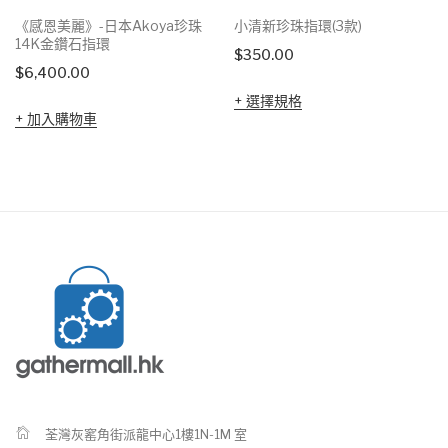
《感恩美麗》-日本Akoya珍珠
小清新珍珠指環(3款)
14K金鑽石指環
$
350.00
$
6,400.00
選擇規格
加入購物車
荃灣灰窰角街派龍中心1樓1N-1M 室