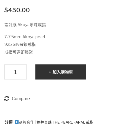
角
神
美.
之
$
450.00
Ako
守.
設計感.Akoya珍珠戒指
ya
淡
珍
水
7-7.5mm Akoya pearl
珠
珍
925 Silver銀戒指
戒
珠
戒指可調節鬆緊
指
戒
指
設
加入購物車
計
感.Akoya
珍
珠
Compare
戒
指
數
分類:
,
品牌合作 | 福井真珠 THE PEARL FARM
戒指
量