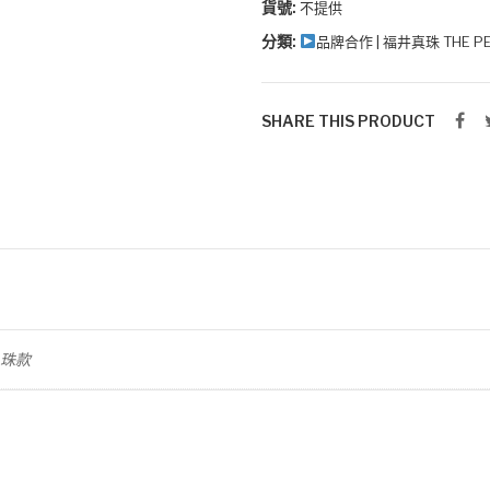
珠
貨號:
不提供
指
分類:
品牌合作 | 福井真珠 THE PE
環
(兩
款)
SHARE THIS PRODUCT
數
量
心珠款