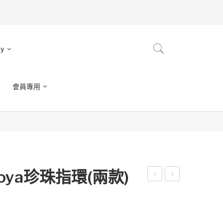
ry
會員專用
ya珍珠指環(兩款)
乜
您
雞
「
環
雙