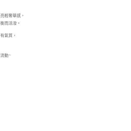
保
」
布
對
閃亮輕奢華感，
袋A
‧
平衡而活潑。
款
Ako
常有氣質，
ya
雙
珍
流動~
珠
銀
戒
指