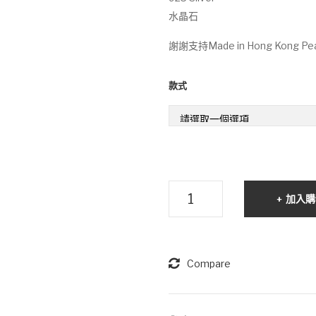
水晶石
謝謝支持Made in Hong Kong Pear
款式
輕
加入購
奢
感
香
港
Compare
Akoya
珍