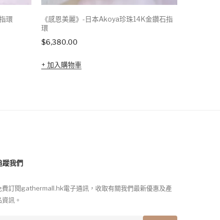
K指環
《感恩美麗》-日本Akoya珍珠14K金鑽石指
《感恩美麗
環
環
$
6,380.00
$
4,900.0
加入購物車
加入購
追蹤我們
免費訂閱gathermall.hk電子通訊，收取有關我們最新優惠及產
品資訊。