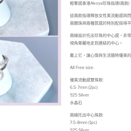
輕奢感香港Akoya珍珠指環(兩款)
這兩款指環釋放女性美流動感與
兩顆珠與兩種質感的特別配搭得
兩線設計托出珍珠的中心感，非
視角華麗地走到連結的中心。
戴上它，讓心情與生活隨時優美的
All Free size.
優美流動感雙珠款:
6.5-7mm (2pc)
925 Silver
水晶石
兩線托出中心珠款:
7.5-8mm (1pc)
925 Silver