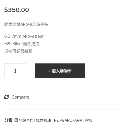
黃
紅
之
淡
$
350.00
海.
水
輕柔閃爍Akoya珍珠戒指
淡
珍
水
珠
6.5-7mm Akoya pearl
珍
戒
925 Silver鍍金戒指
珠
指
戒指可調節鬆緊
戒
指
輕
加入購物車
柔
閃
爍
Akoya
Compare
珍
珠
戒
分類:
,
品牌合作 | 福井真珠 THE PEARL FARM
戒指
指