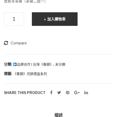
或紫芽茶罐（茶罐二選一）
盒
語
裝
禮
鴛
盒
加入購物車
鴦
裝
經
典
禮
Compare
盒
裝
數
分類:
,
品牌合作 | 台灣《春錦》
未分類
量
標籤:
《春錦》月餅禮盒系列
SHARE THIS PRODUCT
描述