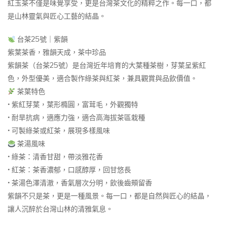
紅玉茶不僅是味覺享受，更是台灣茶文化的精粹之作。每一口，都
是山林靈氣與匠心工藝的結晶。
台茶25號｜紫韻
紫葉茶香，雅韻天成，茶中珍品
紫韻茶（台茶25號）是台灣近年培育的大葉種茶樹，芽葉呈紫紅
色，外型優美，適合製作綠茶與紅茶，兼具觀賞與品飲價值。
茶葉特色
• 紫紅芽葉，葉形橢圓，富茸毛，外觀獨特
• 耐旱抗病，適應力強，適合高海拔茶區栽種
• 可製綠茶或紅茶，展現多樣風味
茶湯風味
• 綠茶：清香甘甜，帶淡雅花香
• 紅茶：茶香濃郁，口感醇厚，回甘悠長
• 茶湯色澤清澈，香氣層次分明，飲後齒頰留香
紫韻不只是茶，更是一種風景。每一口，都是自然與匠心的結晶，
讓人沉醉於台灣山林的清雅氣息。