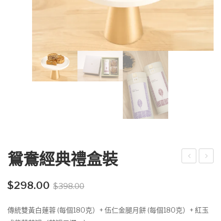
鴛鴦經典禮盒裝
腿
糖
Original
Current
茶
流
$
298.00
$
398.00
price
price
韻
心
was:
is:
傳統雙黃白蓮蓉 (每個180克）+ 伍仁金腿月餅 (每個180克）+ 紅玉
禮
茶
$398.00.
$298.00.