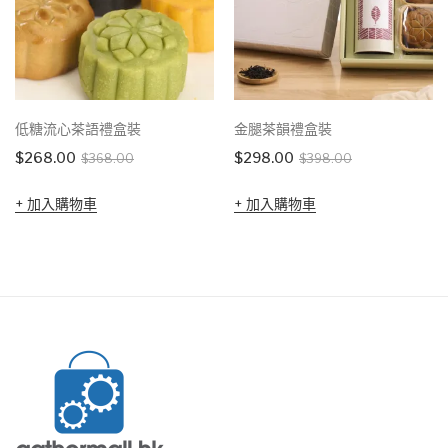
低糖流心茶語禮盒裝
金腿茶韻禮盒裝
Original
Current
Original
Current
$
268.00
$
298.00
$
368.00
$
398.00
price
price
price
price
加入購物車
加入購物車
was:
is:
was:
is:
$368.00.
$268.00.
$398.00.
$298.00.