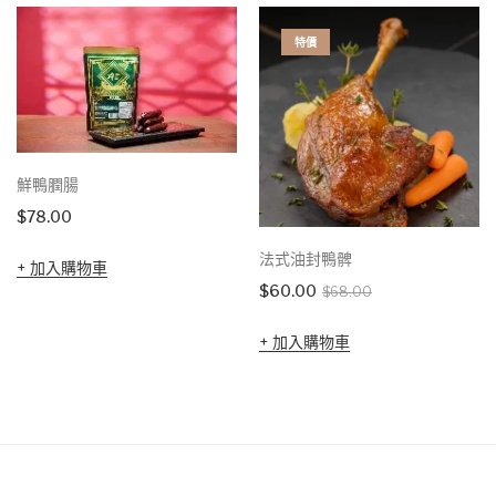
特價
鮮鴨膶腸
$
78.00
法式油封鴨髀
加入購物車
Original
Current
$
60.00
$
68.00
price
price
加入購物車
was:
is:
$68.00.
$60.00.