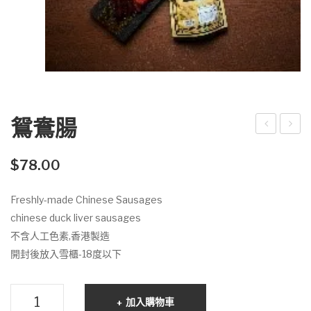
鴛鴦腸
鴨
家
膶
鮮
$
78.00
腸
製
Freshly-made Chinese Sausages
手
chinese duck liver sausages
切
不含人工色素,香港製造
腸
開封後放入雪櫃-18度以下
鴛
加入購物車