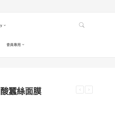
ry
會員專用
明質酸蠶絲面膜
ET
ET
al
nt
BE
BE
玫
葉