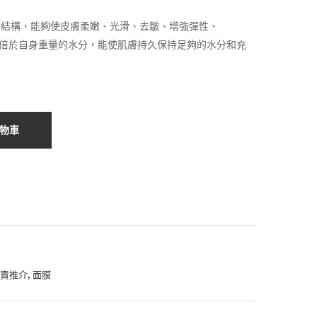
瑰
綠
00.
00.
子結構，能夠使皮膚柔嫩、光滑、去皺、增強彈性、
美
素
00倍於自身重量的水分，能使肌膚持久保持足夠的水分和充
白
蠶
蠶
絲
絲
面
面
膜
膜
物車
,
熱賣推介
面膜