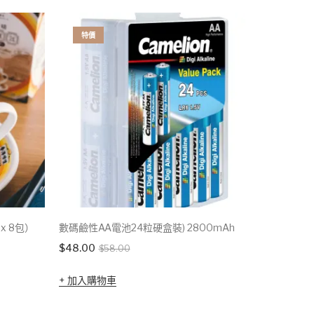
特價
特價
x 8包）
數碼鹼性AA電池24粒硬盒裝) 2800mAh
法式油封
Original
Current
$
48.00
$
60.00
$
58.00
$
price
price
加入購物車
加入購
was:
is:
$58.00.
$48.00.