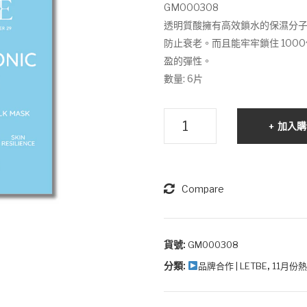
was:
is:
GM000308
$188.
$168.
透明質酸擁有高效鎖水的保濕分
防止衰老。而且能牢牢鎖住 10
盈的彈性。
數量: 6片
LETBE
加入購
透
明
質
酸
Compare
蠶
絲
面
貨號:
GM000308
膜
分類:
,
品牌合作 | LETBE
11月份
數
量