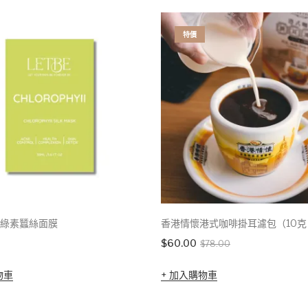
特價
 葉綠素蠶絲面膜
香港情懷港式咖啡掛耳濾包（10克 
Original
Current
$
60.00
$
78.00
price
price
物車
加入購物車
was:
is:
$78.00.
$60.00.