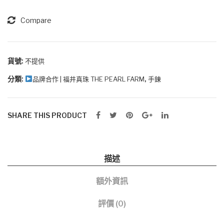
系
列
Compare
皮
繩
珍
貨號:
不提供
珠
分類:
,
品牌合作 | 福井真珠 THE PEARL FARM
手鍊
首
飾
數
SHARE THIS PRODUCT
量
描述
額外資訊
評價 (0)