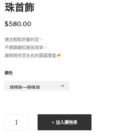
珠
一
珠首飾
真
無
皮
二
$
580.00
幼
‧
手
皮
適合輕鬆好動的您，
繩
繩
不銹鋼銀扣極易穿卸，
珍
隨時陪伴您左右的圓圓慧星
珠
手
顏色
環
Planet
加入購物車
慧
星