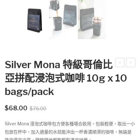
Silver Mona 特級哥倫比
ilver
ilver
亞拼配浸泡式咖啡 10g x 10
Mo
Mo
bags/pack
na
na
熱
炭
帶
燒
Original
Current
$
68.00
$
76.00
price
price
雨
咖
was:
is:
Silver Mona 浸泡式咖啡包方便各種場合飲用，包裝輕便，取出一小
林
啡
$76.00.
$68.00.
包放在杯中，加入適量的水就能沖出一杯香濃順滑的咖啡，無論是
認
浸
熱泡還是冷萃，隨時隨地都能輕鬆滿足味蕾。