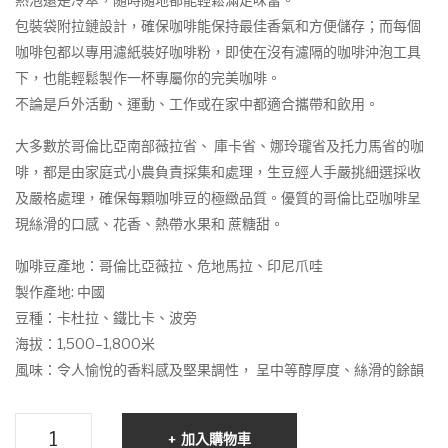
証
泡
包裝袋附拉鏈設計，確保咖啡能保持最佳香氣和方便儲存；而每個
冷
式
咖啡包都以專用濾紙裝好咖啡粉，即使在沒有濾隔的咖啡沖泡工具
萃
咖
下，也能輕鬆製作一杯專屬你的完美咖啡。
咖
啡
不論是戶外活動、運動、工作或在家中都適合攜帶和飲用。
啡
10g
10g
x
大多數於哥倫比亞南部薇拉省、 庫卡省、娜玲瓏省及托力馬省的咖
啡，都是由家庭式小農負責採集和處理，生豆經人手嚴挑細選採收
x
10
及嚴格處理，確保每顆咖啡豆的極緻品質。優質的哥倫比亞咖啡呈
18
bag
現絲滑的口感、花香、熱帶水果和 蔗糖甜。
pac
s/p
ks/
ack
咖啡豆產地：哥倫比亞薇拉、危地馬拉、印尼爪哇
bag
製作產地: 中國
豆種：卡杜拉、鐵比卡、波旁
海拔：1,500–1,800米
風味：令人愉悅的香料感及堅果調性， 呈中等醇厚度、絲滑的餘韻
Silver
加入購物車