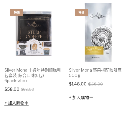
特價
特價
Silver Mona 十週年特別版咖啡
Silver Mona 堅果拼配咖啡豆
包套裝-綜合口味(6包)
500g
6packs/box
Original
Current
$
148.00
$
168.00
Original
Current
$
58.00
$
68.00
price
price
price
price
加入購物車
was:
is:
加入購物車
was:
is:
$168.00.
$148.00.
$68.00.
$58.00.