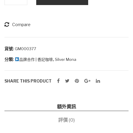
Mona
特
級
哥
Compare
倫
比
亞
貨號:
GM000377
拼
分類:
,
品牌合作 | 香記咖啡
Silver Mona
配
浸
泡
SHARE THIS PRODUCT
式
咖
啡
額外資訊
10g
x
評價 (0)
10
bags/pack