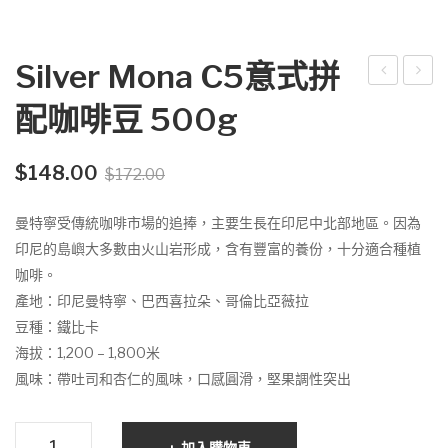
Silver Mona C5意式拼
碼
ilver
配咖啡豆 500g
鹼
Mo
性
na
Original
Current
$
148.00
$
172.00
AA
炭
price
price
電
燒
was:
is:
曼特寧受傳統咖啡市場的追捧，主要生長在印尼中北部地區。因為
池
咖
$172.00.
$148.00.
印尼的島嶼大多數由火山岩形成，含有豐富的養份，十分適合種植
24
啡
咖啡。
粒
咖
產地：印尼曼特寧、巴西喜拉朵、哥倫比亞薇拉
硬
啡
豆種：鐵比卡
盒
豆
海拔：1,200 – 1,800米
裝)
50
風味：帶吐司和杏仁的風味，口感圓滑，堅果調性突出
28
0g
00
Silver
加入購物車