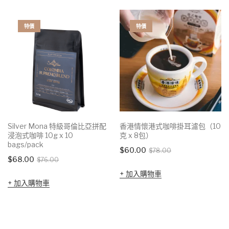
特價
特價
Silver Mona 特級哥倫比亞拼配
香港情懷港式咖啡掛耳濾包（10
浸泡式咖啡 10g x 10
克 x 8包）
bags/pack
Original
Current
$
60.00
$
78.00
Original
Current
$
68.00
$
76.00
price
price
price
price
加入購物車
was:
is:
加入購物車
was:
is:
$78.00.
$60.00.
$76.00.
$68.00.