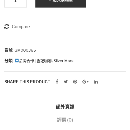
Mona
mA
C5
h
意
式
Compare
拼
配
咖
貨號:
GM000365
啡
分類:
,
品牌合作 | 香記咖啡
Silver Mona
豆
500g
數
SHARE THIS PRODUCT
量
額外資訊
評價 (0)