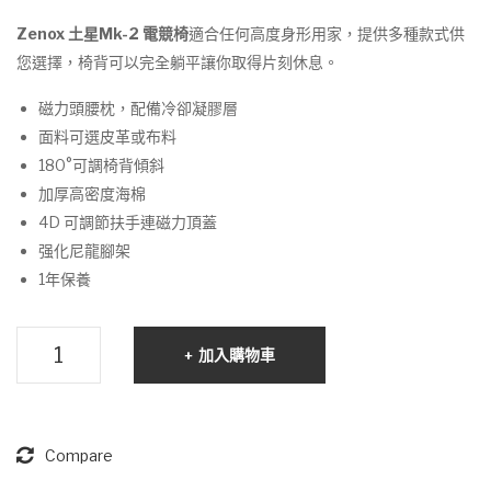
2 電
2 電
Zenox 土星Mk-2 電競椅
適合任何高度身形用家，提供多種款式供
競
競
您選擇，椅背可以完全躺平讓你取得片刻休息。
椅
椅
磁力頭腰枕，配備冷卻凝膠層
(布
(皮
面料可選皮革或布料
面/
面/
180°可調椅背傾斜
湖
碳
加厚高密度海棉
水
黑)
4D 可調節扶手連磁力頂蓋
綠)
强化尼龍腳架
1年保養
Zenox
加入購物車
土
星
Mk-
2
Compare
電