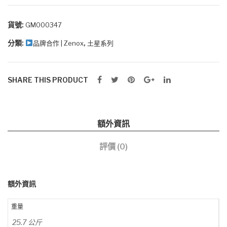
競
椅
貨號:
GM000347
(布
分類:
,
品牌合作 | Zenox
土星系列
面/
淺
灰
SHARE THIS PRODUCT
色)
數
量
額外資訊
評價 (0)
額外資訊
重量
25.7 公斤