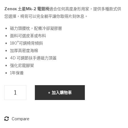
2 電
2 電
Zenox 土星Mk-2 電競椅
適合任何高度身形用家，提供多種款式供
競
競
您選擇，椅背可以完全躺平讓你取得片刻休息。
椅
椅
磁力頭腰枕，配備冷卻凝膠層
(皮
(布
面料可選皮革或布料
面/
面/
180°可調椅背傾斜
紅
湖
加厚高密度海棉
色)
水
4D 可調節扶手連磁力頂蓋
綠)
强化尼龍腳架
1年保養
Zenox
加入購物車
土
星
Mk-
2
Compare
電