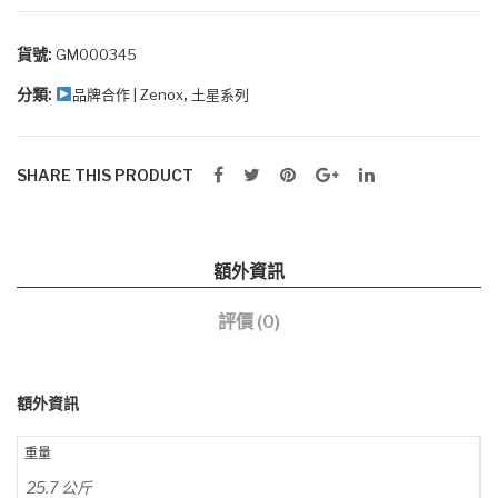
競
椅
貨號:
GM000345
(布
分類:
,
品牌合作 | Zenox
土星系列
面/
碳
黑)
SHARE THIS PRODUCT
數
量
額外資訊
評價 (0)
額外資訊
重量
25.7 公斤