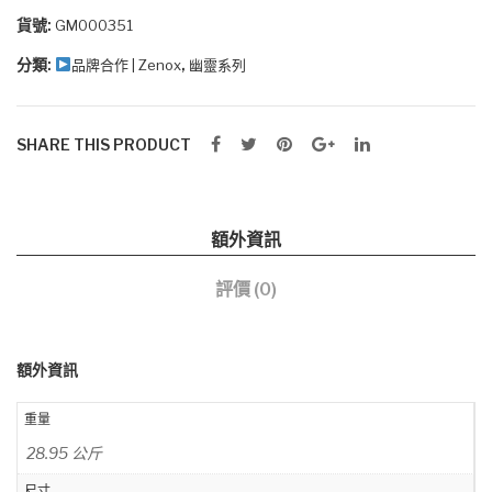
椅
貨號:
GM000351
(布
分類:
,
品牌合作 | Zenox
幽靈系列
面/
粉
紅
SHARE THIS PRODUCT
色)
數
量
額外資訊
評價 (0)
額外資訊
重量
28.95 公斤
尺寸