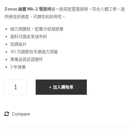
2 電
2 電
Zenox 幽靈 Mk-2 電競椅
是一款高配置電競椅，符合人體工學，提
競
競
供絕佳舒適度、可調性和耐用性。
椅
椅
磁力頭腰枕，配備冷卻凝膠層
(皮
(布
面料可選皮革或布料
面/
面/
低調設計
栗
淺
4D 可調節扶手連磁力頂蓋
色)
灰
專業品質認證硬件
色)
3 年保養
Zenox
加入購物車
幽
靈
Mk-
2
Compare
電
競