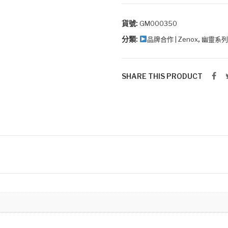
競
椅
貨號:
GM000350
(皮
分類:
,
品牌合作 | Zenox
幽靈系列
面/
栗
色)
SHARE THIS PRODUCT
數
量