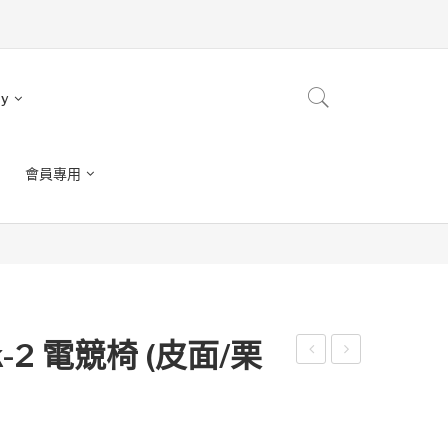
ry
會員專用
k-2 電競椅 (皮面/栗
eno
eno
x 幽
x 幽
靈
靈