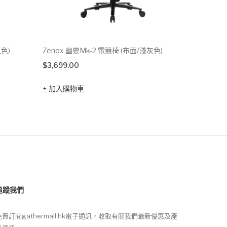
紅色)
Zenox 幽靈Mk-2 電競椅 (布面/淺灰色)
Zenox 
$
3,699.00
$
2,499.0
加入購物車
加入購
追蹤我們
免費訂閱gathermall.hk電子通訊，收取有關我們最新優惠及產