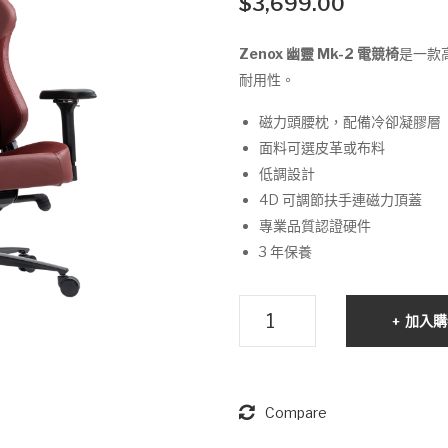
$
3,699.00
Zenox 幽靈 Mk-2 電競椅
是一款
耐用性。
磁力頭腰枕，配備冷卻凝膠層
面料可選皮革或布料
低調設計
4D 可調節扶手連磁力頂蓋
專業品質認證硬件
3 年保養
Zenox
加入購
幽
靈
Mk-
2
Compare
電