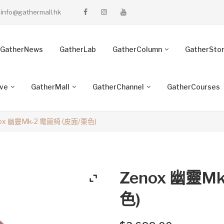
info@gathermall.hk
GatherNews
GatherLab
GatherColumn
GatherSto
ive
GatherMall
GatherChannel
GatherCourses
ox 幽靈Mk-2 電競椅 (皮面/栗色)
Zenox 幽靈M
色)