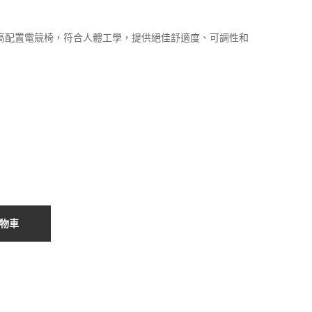
Mk-
Mk-
2 電
2 電
高配置電競椅，符合人體工學，提供絕佳舒適度、可調性和
競
競
椅
椅
(皮
(布
面/
面/
海
粉
軍
紅
藍)
色)
物車