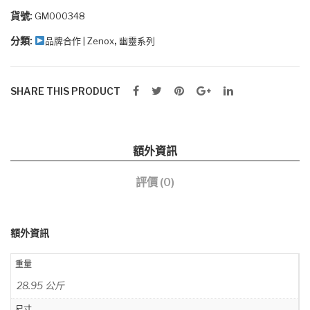
椅
貨號:
GM000348
(皮
分類:
,
品牌合作 | Zenox
幽靈系列
面/
碳
黑)
SHARE THIS PRODUCT
數
量
額外資訊
評價 (0)
額外資訊
重量
28.95 公斤
尺寸