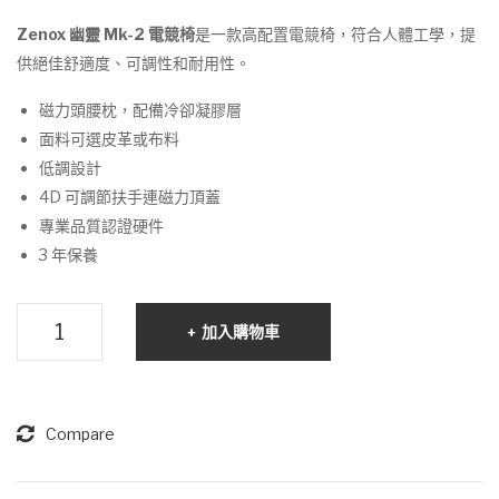
2 電
2 電
Zenox 幽靈 Mk-2 電競椅
是一款高配置電競椅，符合人體工學，提
競
競
供絕佳舒適度、可調性和耐用性。
椅
椅
磁力頭腰枕，配備冷卻凝膠層
(布
(皮
面料可選皮革或布料
面/
面/
低調設計
淺
海
4D 可調節扶手連磁力頂蓋
灰
軍
專業品質認證硬件
色)
藍)
3 年保養
Zenox
加入購物車
幽
靈
Mk-
2
Compare
電
競