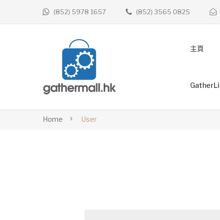
(852) 5978 1657
(852) 3565 0825
主頁
GatherL
Home
User