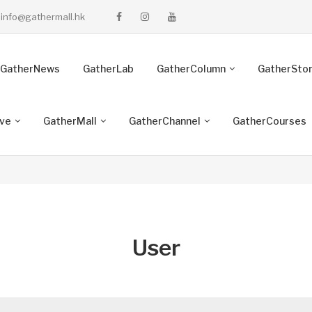
info@gathermall.hk
GatherNews
GatherLab
GatherColumn
GatherSto
ive
GatherMall
GatherChannel
GatherCourses
User